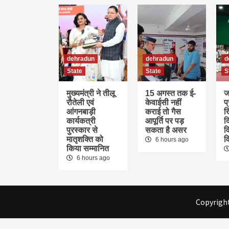
dehradun
dehradun
d
State
State
S
मुख्यमंत्री ने तीलू
15 अगस्त तक ई-
ज
रौतेली एवं
केवाईसी नहीं
प
आंगनबाड़ी
कराई तो गैस
ख
कार्यकत्री
आपूर्ति पर पड़
द
पुरस्कार से
सकता है असर
वि
मातृशक्ति को
व
6 hours ago
किया सम्मानित
6 hours ago
Copyright