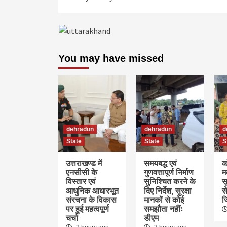
You may have missed
dehradun
dehradun
d
State
State
S
उत्तराखण्ड में
समयबद्ध एवं
क
एनसीसी के
गुणवत्तापूर्ण निर्माण
म
विस्तार एवं
सुनिश्चित करने के
स
आधुनिक आधारभूत
दिए निर्देश, सुरक्षा
स
संरचना के विकास
मानकों से कोई
ज
पर हुई महत्वपूर्ण
समझौता नहींः
चर्चा
डीएम