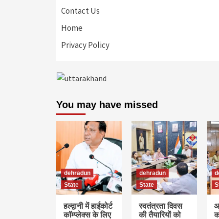
Contact Us
Home
Privacy Policy
You may have missed
dehradun
dehradun
d
State
State
S
हल्द्वानी में हाईकोर्ट
स्वतंत्रता दिवस
आ
कॉम्प्लेक्स के लिए
की तैयारियों को
क