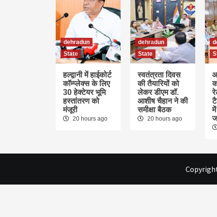
dehradun
dehradun
d
State
State
S
हल्द्वानी में हाईकोर्ट
स्वतंत्रता दिवस
आ
कॉम्प्लेक्स के लिए
की तैयारियों को
क
30 हेक्टेयर भूमि
लेकर डीएम डॉ.
र
हस्तांतरण को
आशीष चैहान ने की
ट
मंजूरी
समीक्षा बैठक
म
ज
20 hours ago
20 hours ago
Copyright