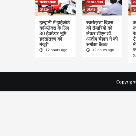
dehradun
dehradun
d
State
State
S
हल्द्वानी में हाईकोर्ट
स्वतंत्रता दिवस
आ
कॉम्प्लेक्स के लिए
की तैयारियों को
क
30 हेक्टेयर भूमि
लेकर डीएम डॉ.
र
हस्तांतरण को
आशीष चैहान ने की
ट
मंजूरी
समीक्षा बैठक
म
ज
12 hours ago
12 hours ago
Copyright