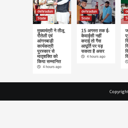
dehradun
dehradun
d
State
State
S
मुख्यमंत्री ने तीलू
15 अगस्त तक ई-
ज
रौतेली एवं
केवाईसी नहीं
प
आंगनबाड़ी
कराई तो गैस
ख
कार्यकत्री
आपूर्ति पर पड़
द
पुरस्कार से
सकता है असर
वि
मातृशक्ति को
व
4 hours ago
किया सम्मानित
4 hours ago
Copyright