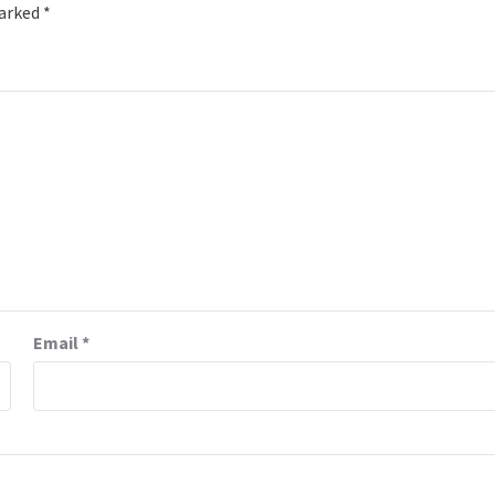
marked
*
Email
*