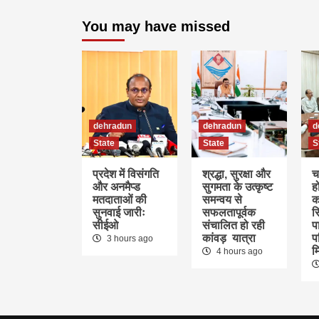
You may have missed
dehradun
dehradun
d
State
State
S
प्रदेश में विसंगति
श्रद्धा, सुरक्षा और
च
और अनमैप्ड
सुगमता के उत्कृष्ट
ह
मतदाताओं की
समन्वय से
क
सुनवाई जारीः
सफलतापूर्वक
स
सीईओ
संचालित हो रही
पा
कांवड़ यात्रा
प
3 hours ago
म
4 hours ago