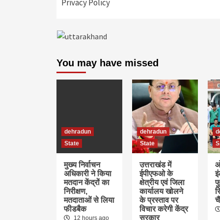
Privacy Policy
You may have missed
dehradun
dehradun
d
State
State
S
मुख्य निर्वाचन
उत्तराखंड में
ओ
अधिकारी ने किया
ईपीएफओ के
इ
मतदान केंद्रों का
क्षेत्रीय एवं जिला
फु
निरीक्षण,
कार्यालय खोलने
र
मतदाताओं से लिया
के प्रस्ताव पर
च
फीडबैक
विचार करेगी केंद्र
सरकार
12 hours ago