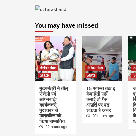
You may have missed
dehradun
dehradun
d
State
State
S
मुख्यमंत्री ने तीलू
15 अगस्त तक ई-
ज
रौतेली एवं
केवाईसी नहीं
प
आंगनबाड़ी
कराई तो गैस
ख
कार्यकत्री
आपूर्ति पर पड़
द
पुरस्कार से
सकता है असर
वि
मातृशक्ति को
व
20 hours ago
किया सम्मानित
20 hours ago