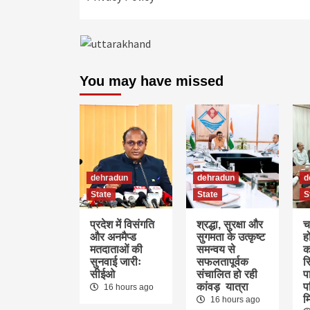
You may have missed
dehradun
dehradun
d
State
State
S
प्रदेश में विसंगति
श्रद्धा, सुरक्षा और
च
और अनमैप्ड
सुगमता के उत्कृष्ट
ह
मतदाताओं की
समन्वय से
क
सुनवाई जारीः
सफलतापूर्वक
स
सीईओ
संचालित हो रही
पा
कांवड़ यात्रा
प
16 hours ago
म
16 hours ago