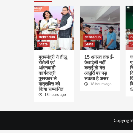
dehradun
dehradun
d
State
State
S
मुख्यमंत्री ने तीलू
15 अगस्त तक ई-
ज
रौतेली एवं
केवाईसी नहीं
प
आंगनबाड़ी
कराई तो गैस
ख
कार्यकत्री
आपूर्ति पर पड़
द
पुरस्कार से
सकता है असर
वि
मातृशक्ति को
व
18 hours ago
किया सम्मानित
18 hours ago
Copyright