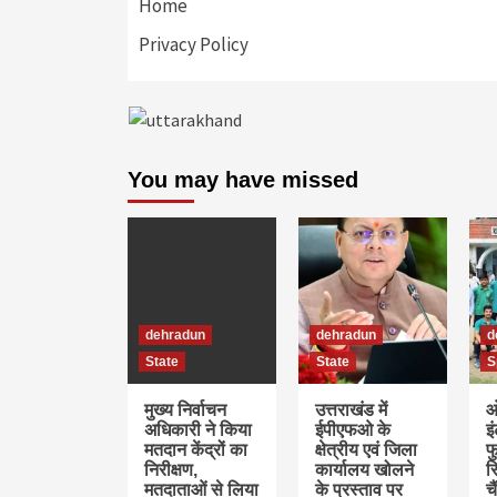
Home
Privacy Policy
You may have missed
dehradun
dehradun
d
State
State
S
मुख्य निर्वाचन
उत्तराखंड में
ओ
अधिकारी ने किया
ईपीएफओ के
इ
मतदान केंद्रों का
क्षेत्रीय एवं जिला
फु
निरीक्षण,
कार्यालय खोलने
र
मतदाताओं से लिया
के प्रस्ताव पर
च