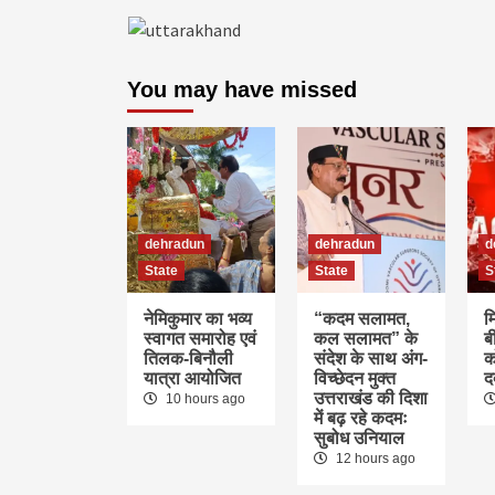
You may have missed
dehradun
dehradun
d
State
State
S
नेमिकुमार का भव्य
“कदम सलामत,
म
स्वागत समारोह एवं
कल सलामत” के
ब
तिलक-बिनौली
संदेश के साथ अंग-
क
यात्रा आयोजित
विच्छेदन मुक्त
द
उत्तराखंड की दिशा
10 hours ago
में बढ़ रहे कदमः
सुबोध उनियाल
12 hours ago