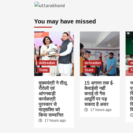
You may have missed
dehradun
dehradun
d
State
State
S
मुख्यमंत्री ने तीलू
15 अगस्त तक ई-
ज
रौतेली एवं
केवाईसी नहीं
प
आंगनबाड़ी
कराई तो गैस
ख
कार्यकत्री
आपूर्ति पर पड़
द
पुरस्कार से
सकता है असर
वि
मातृशक्ति को
व
17 hours ago
किया सम्मानित
17 hours ago