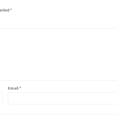
marked
*
Email
*