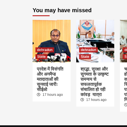
You may have missed
dehradun
dehradun
d
State
State
S
प्रदेश में विसंगति
श्रद्धा, सुरक्षा और
च
और अनमैप्ड
सुगमता के उत्कृष्ट
ह
मतदाताओं की
समन्वय से
क
सुनवाई जारीः
सफलतापूर्वक
स
सीईओ
संचालित हो रही
पा
कांवड़ यात्रा
प
17 hours ago
म
17 hours ago