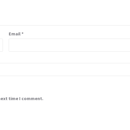
Email
*
 next time I comment.