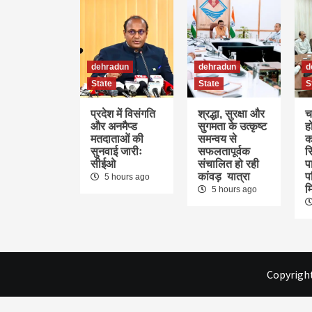
dehradun
dehradun
d
State
State
S
प्रदेश में विसंगति
श्रद्धा, सुरक्षा और
च
और अनमैप्ड
सुगमता के उत्कृष्ट
ह
मतदाताओं की
समन्वय से
क
सुनवाई जारीः
सफलतापूर्वक
स
सीईओ
संचालित हो रही
पा
कांवड़ यात्रा
प
5 hours ago
म
5 hours ago
Copyright