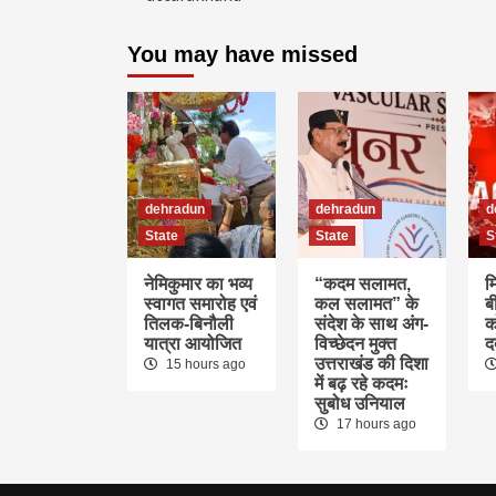
You may have missed
dehradun
dehradun
d
State
State
S
नेमिकुमार का भव्य
“कदम सलामत,
म
स्वागत समारोह एवं
कल सलामत” के
ब
तिलक-बिनौली
संदेश के साथ अंग-
क
यात्रा आयोजित
विच्छेदन मुक्त
द
उत्तराखंड की दिशा
15 hours ago
में बढ़ रहे कदमः
सुबोध उनियाल
17 hours ago