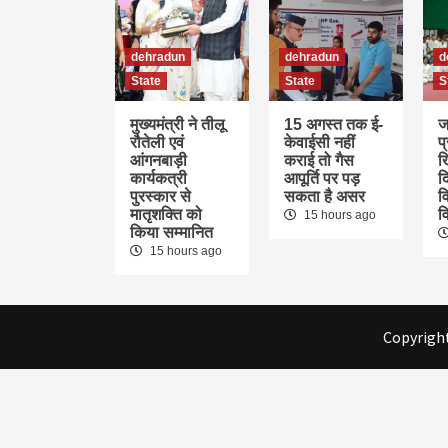
dehradun
dehradun
d
State
State
S
मुख्यमंत्री ने तीलू
15 अगस्त तक ई-
ज
रौतेली एवं
केवाईसी नहीं
प
आंगनबाड़ी
कराई तो गैस
ख
कार्यकत्री
आपूर्ति पर पड़
द
पुरस्कार से
सकता है असर
वि
मातृशक्ति को
व
15 hours ago
किया सम्मानित
15 hours ago
Copyright