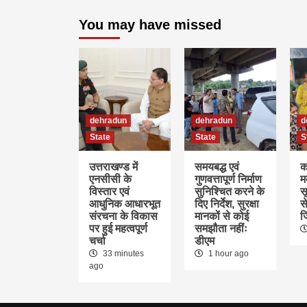
You may have missed
dehradun
dehradun
d
State
State
S
उत्तराखण्ड में
समयबद्ध एवं
क
एनसीसी के
गुणवत्तापूर्ण निर्माण
म
विस्तार एवं
सुनिश्चित करने के
स
आधुनिक आधारभूत
दिए निर्देश, सुरक्षा
स
संरचना के विकास
मानकों से कोई
ज
पर हुई महत्वपूर्ण
समझौता नहींः
चर्चा
डीएम
33 minutes
1 hour ago
ago