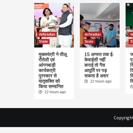
dehradun
dehradun
d
State
State
S
मुख्यमंत्री ने तीलू
15 अगस्त तक ई-
ज
रौतेली एवं
केवाईसी नहीं
प
आंगनबाड़ी
कराई तो गैस
ख
कार्यकत्री
आपूर्ति पर पड़
द
पुरस्कार से
सकता है असर
वि
मातृशक्ति को
व
22 hours ago
किया सम्मानित
22 hours ago
Copyright