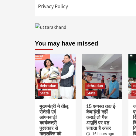
Privacy Policy
You may have missed
dehradun
dehradun
d
State
State
S
मुख्यमंत्री ने तीलू
15 अगस्त तक ई-
ज
रौतेली एवं
केवाईसी नहीं
प
आंगनबाड़ी
कराई तो गैस
ख
कार्यकत्री
आपूर्ति पर पड़
द
पुरस्कार से
सकता है असर
वि
मातृशक्ति को
व
16 hours ago