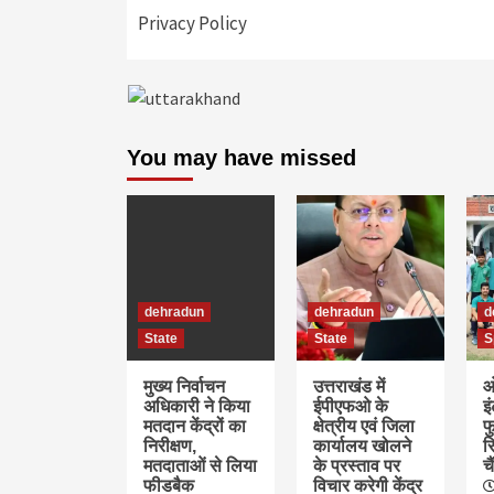
Privacy Policy
You may have missed
dehradun
dehradun
d
State
State
S
मुख्य निर्वाचन
उत्तराखंड में
ओ
अधिकारी ने किया
ईपीएफओ के
इ
मतदान केंद्रों का
क्षेत्रीय एवं जिला
फु
निरीक्षण,
कार्यालय खोलने
र
मतदाताओं से लिया
के प्रस्ताव पर
च
फीडबैक
विचार करेगी केंद्र