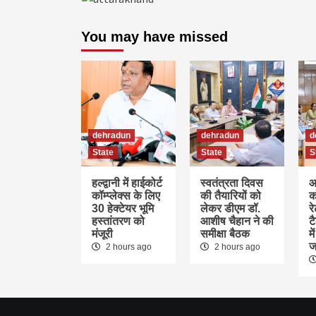
You may have missed
dehradun
dehradun
d
State
State
S
हल्द्वानी में हाईकोर्ट
स्वतंत्रता दिवस
आ
कॉम्प्लेक्स के लिए
की तैयारियों को
क
30 हेक्टेयर भूमि
लेकर डीएम डॉ.
र
हस्तांतरण को
आशीष चैहान ने की
ट
मंजूरी
समीक्षा बैठक
म
ज
2 hours ago
2 hours ago