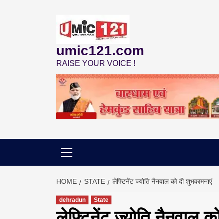
Skip
to
content
umic121.com
RAISE YOUR VOICE !
HOME
STATE
लेफ्टिनेंट ज्योति नैनवाल को दी शुभकामनाएं
dehradun
State
लेफ्टिनेंट ज्योति नैनवाल क