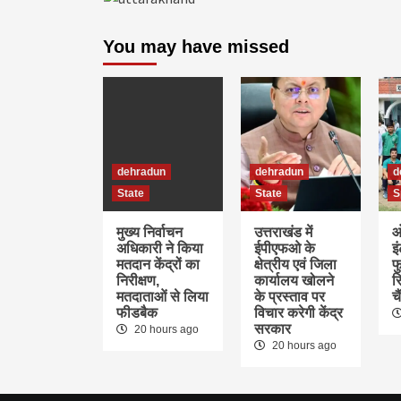
You may have missed
dehradun
dehradun
d
State
State
S
मुख्य निर्वाचन
उत्तराखंड में
ओ
अधिकारी ने किया
ईपीएफओ के
इ
मतदान केंद्रों का
क्षेत्रीय एवं जिला
फु
निरीक्षण,
कार्यालय खोलने
र
मतदाताओं से लिया
के प्रस्ताव पर
च
फीडबैक
विचार करेगी केंद्र
सरकार
20 hours ago
20 hours ago