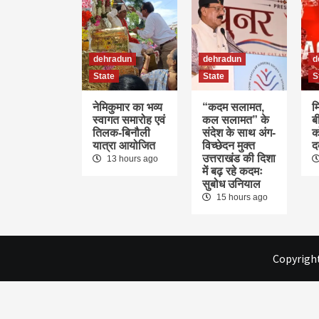
dehradun
dehradun
d
State
State
S
नेमिकुमार का भव्य
“कदम सलामत,
म
स्वागत समारोह एवं
कल सलामत” के
ब
तिलक-बिनौली
संदेश के साथ अंग-
क
यात्रा आयोजित
विच्छेदन मुक्त
द
उत्तराखंड की दिशा
13 hours ago
में बढ़ रहे कदमः
सुबोध उनियाल
15 hours ago
Copyright